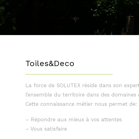
Toiles&Deco
La force de SOLUTEX réside dans son expert
l’ensemble du territoire dans des domaines d’
Cette connaissance métier nous permet de:
– Répondre aux mieux à vos attentes
– Vous satisfaire