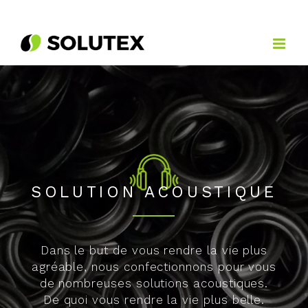
Passer
au
contenu
SOLUTION ACOUSTIQUE
Dans le but de vous rendre la vie plus
agréable, nous confectionnons pour vous
de nombreuses solutions acoustiques.
De quoi vous rendre la vie plus belle.